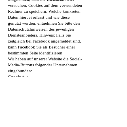
versuchen, Cookies auf dem verwendeten
Rechner zu speichern. Welche konkreten
Daten hierbei erfasst und wie diese
genutzt werden, entnehmen Sie bitte den
Datenschutzhinweisen des jeweiligen
Diensteanbieters. Hinweis: Falls Sie
zeitgleich bei Facebook angemeldet sind,
kann Facebook Sie als Besucher einer
bestimmten Seite identifizieren.
Wir haben auf unserer Website die Social-
Media-Buttons folgender Unternehmen
eingebunden:
Google + :
Unsere Website verwendet Social-Media-
Funktionen von Google Inc., 1600
Amphitheatre Parkway, Mountain View,
CA 94043, USA.
Mehr erfahren Sie
unter
http://www.google.de/intl/de/policie
s/privacy